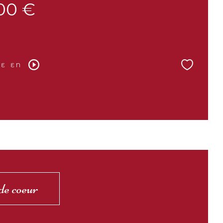
00 €
E EN
de coeur