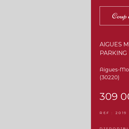
Coup 
AIGUES 
PARKING
Aigues-Mo
(30220)
309 0
REF : 2019
DISPONIBL