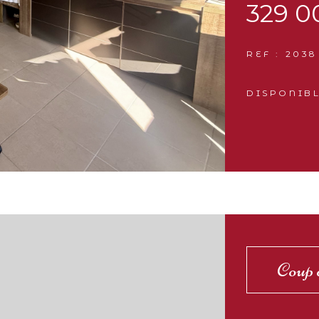
329 0
REF : 2038
DISPONIBL
Coup 