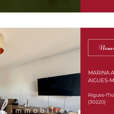
Nouv
MARINA 
AIGUES-
Aigues-Mo
(30220)