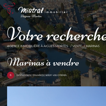
V
o
t
r
e
r
e
c
h
e
r
c
h
AGENCE IMMOBILIÈRE À AIGUES MORTES
VENTE
MARINAS
marinas à vendre
6
Annonce(s) trouvée(s) selon vos critères