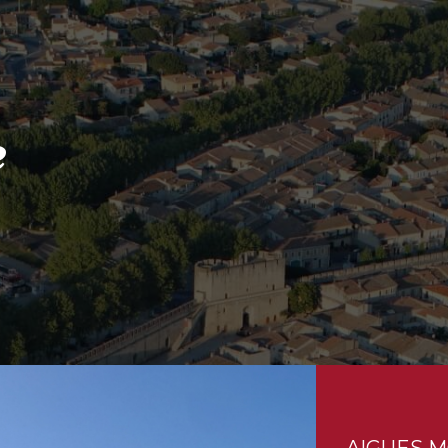
e
AIGUES 