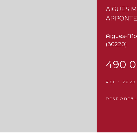
AIGUES 
APPONTE
Aigues-Mo
(30220)
490 0
REF : 2029
DISPONIBL