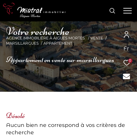
V
o
t
r
e
r
e
c
h
e
r
c
h
e
AGENCE IMMOBILIÈRE À AIGUES MORTES
VENTE
MARSILLARGUES
APPARTEMENT
Fr
appartement en vente sur marsillargues
0
Désolé
Aucun bien ne correspond à vos critères de
recherche