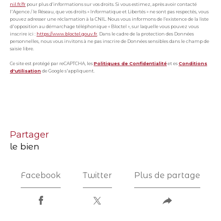
nil.fr/fr
pour plus d’informations sur vos droits. Si vous estimez, après avoir contacté
l'Agence / le Réseau, que vos droits « Informatique et Libertés » ne sont pas respectés, vous
pouvez adresser une réclamation à la CNIL. Nous vous informons de l’existence de la liste
d'opposition au démarchage téléphonique « Bloctel », sur laquelle vous pouvez vous
inscrire ici :
https://www.bloctel.gouv.fr
. Dans le cadre de la protection des Données
personnelles, nous vous invitons à ne pas inscrire de Données sensibles dans le champ de
saisie libre.
Ce site est protégé par reCAPTCHA, les
Politiques de Confidentialité
et es
Conditions
d'utilisation
de Google s'appliquent.
partager
le bien
Facebook
Twitter
Plus de partage