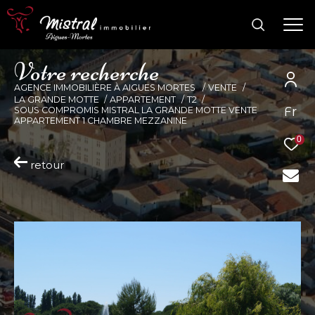
V
o
t
r
e
r
e
c
h
e
r
c
h
e
AGENCE IMMOBILIÈRE À AIGUES MORTES
VENTE
LA GRANDE MOTTE
APPARTEMENT
T2
Fr
SOUS COMPROMIS MISTRAL LA GRANDE MOTTE VENTE
APPARTEMENT 1 CHAMBRE MEZZANINE
0
retour