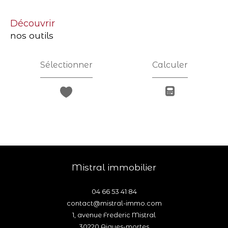
découvrir
nos outils
Sélectionner
Calculer
mistral immobilier
04 66 53 41 84
contact@mistral-immo.com
1, avenue Frederic Mistral
30220
aigues-mortes