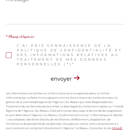
*
* Champ obligatoire
J'AI PRIS CONNAISSANCE DE LA
POLITIQUE DE CONFIDENTIALITÉ ET
DES INFORMATIONS RELATIVES AU
TRAITEMENT DE MES DONNÉES
PERSONNELLES (*)*
envoyer
Les informations recueillies sur ce formulaire sont enregistrées dans un fichier
informatisé par La Boite Immo agissant comme Sous-traitant du traitement pour la
gestion de la clientèle/prospects de l'Agence / du Réseau qui reste Responsable du
Traitement de vos Données personnelles. La base légale du traitement repose sur l'intérêt
légitime de l'Agence / du Réseau. Elles sont conservées jusqu'à demande de suppression
et sont destinées à l'Agence / au Réseau. Conformément à la loi « informatique et libertés
», vous disposez des droits d’accès, de rectification, d’effacement, d’opposition, de
limitation et de portabilité de vos données. Vous pouvez retirer votre consentement à
tout moment en contactant directement l’Agence / Le Réseau. Consultez le site
https://c