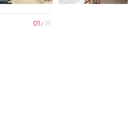
01
18
/