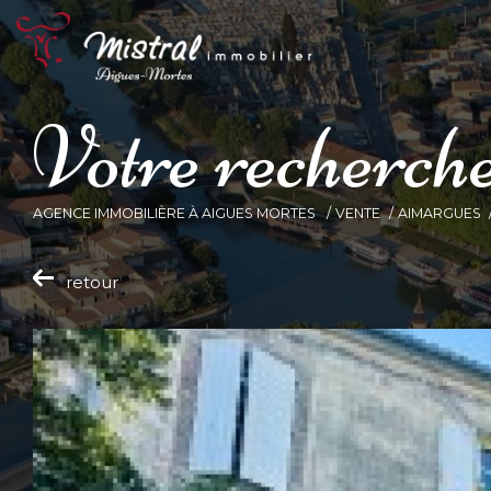
V
o
t
r
e
r
e
c
h
e
r
c
h
AGENCE IMMOBILIÈRE À AIGUES MORTES
VENTE
AIMARGUES
retour