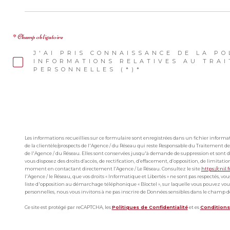
* Champ obligatoire
J'AI PRIS CONNAISSANCE DE LA PO
INFORMATIONS RELATIVES AU TRA
PERSONNELLES (*)*
Les informations recueillies sur ce formulaire sont enregistrées dans un fichier infor
de la clientèle/prospects de l'Agence / du Réseau qui reste Responsable du Traitement de
de l'Agence / du Réseau. Elles sont conservées jusqu'à demande de suppression et sont de
vous disposez des droits d’accès, de rectification, d’effacement, d’opposition, de limitat
moment en contactant directement l’Agence / Le Réseau. Consultez le site
https://cnil.f
l'Agence / le Réseau, que vos droits « Informatique et Libertés » ne sont pas respectés, v
liste d'opposition au démarchage téléphonique « Bloctel », sur laquelle vous pouvez vous 
personnelles, nous vous invitons à ne pas inscrire de Données sensibles dans le champ de 
Ce site est protégé par reCAPTCHA, les
Politiques de Confidentialité
et es
Conditions 