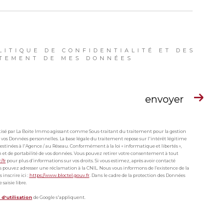
LITIQUE DE CONFIDENTIALITÉ ET DES
ITEMENT DE MES DONNÉES
envoyer
matisé par La Boite Immo agissant comme Sous-traitant du traitement pour la gestion
 vos Données personnelles. La base légale du traitement repose sur l'intérêt légitime
stinées à l'Agence / au Réseau. Conformément à la loi « informatique et libertés »,
ion et de portabilité de vos données. Vous pouvez retirer votre consentement à tout
r/fr
pour plus d’informations sur vos droits. Si vous estimez, après avoir contacté
ous pouvez adresser une réclamation à la CNIL. Nous vous informons de l’existence de la
inscrire ici :
https://www.bloctel.gouv.fr
. Dans le cadre de la protection des Données
saisie libre.
d'utilisation
de Google s'appliquent.