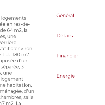
Général
4 logements
uée en rez-de-
de 64 m2, la
Détails
es, une
verrière
vatif d'environ
est de 180 m2.
Financier
omposée d'un
 séparée, 3
s, une
Energie
e logement,
ème habitation,
 aménagée, d'un
chambres, salle
147 m2. La