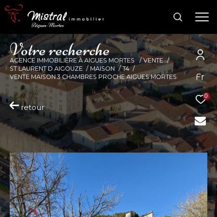
V
o
t
r
e
r
e
c
h
e
r
c
h
e
AGENCE IMMOBILIÈRE À AIGUES MORTES
VENTE
ST LAURENT D AIGOUZE
MAISON
T4
Fr
VENTE MAISON 3 CHAMBRES PROCHE AIGUES MORTES
0
retour