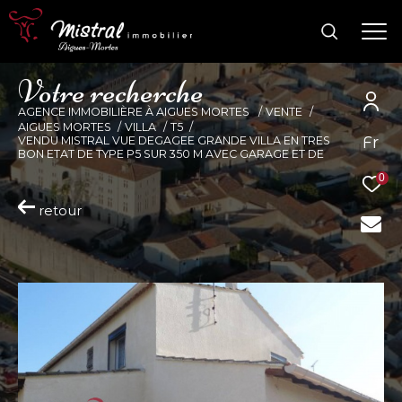
V
o
t
r
e
r
e
c
h
e
r
c
h
e
AGENCE IMMOBILIÈRE À AIGUES MORTES
VENTE
AIGUES MORTES
VILLA
T5
Fr
VENDU MISTRAL VUE DEGAGEE GRANDE VILLA EN TRES
BON ETAT DE TYPE P5 SUR 350 M AVEC GARAGE ET DE
0
retour