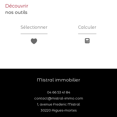
découvrir
nos outils
Sélectionner
Calculer
mistral immobilier
04 66 53 41 84
contact@mistral-immo.com
1, avenue Frederic Mistral
30220
aigues-mortes