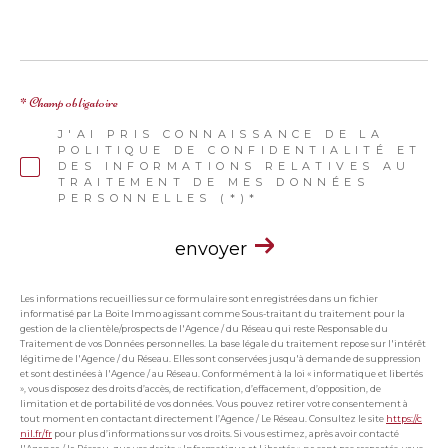
* Champ obligatoire
J'AI PRIS CONNAISSANCE DE LA
POLITIQUE DE CONFIDENTIALITÉ ET
DES INFORMATIONS RELATIVES AU
TRAITEMENT DE MES DONNÉES
PERSONNELLES (*)*
envoyer
Les informations recueillies sur ce formulaire sont enregistrées dans un fichier
informatisé par La Boite Immo agissant comme Sous-traitant du traitement pour la
gestion de la clientèle/prospects de l'Agence / du Réseau qui reste Responsable du
Traitement de vos Données personnelles. La base légale du traitement repose sur l'intérêt
légitime de l'Agence / du Réseau. Elles sont conservées jusqu'à demande de suppression
et sont destinées à l'Agence / au Réseau. Conformément à la loi « informatique et libertés
», vous disposez des droits d’accès, de rectification, d’effacement, d’opposition, de
limitation et de portabilité de vos données. Vous pouvez retirer votre consentement à
tout moment en contactant directement l’Agence / Le Réseau. Consultez le site
https://c
nil.fr/fr
pour plus d’informations sur vos droits. Si vous estimez, après avoir contacté