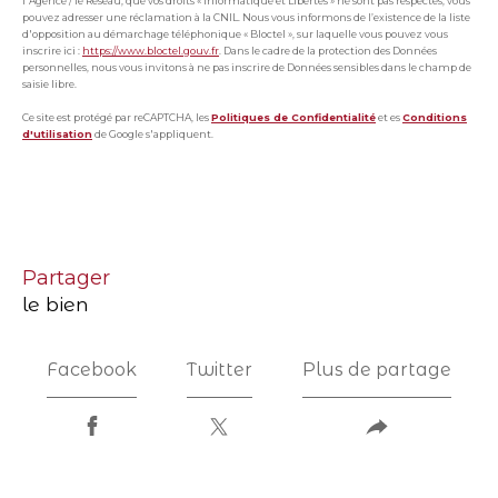
l'Agence / le Réseau, que vos droits « Informatique et Libertés » ne sont pas respectés, vous
pouvez adresser une réclamation à la CNIL. Nous vous informons de l’existence de la liste
d'opposition au démarchage téléphonique « Bloctel », sur laquelle vous pouvez vous
inscrire ici :
https://www.bloctel.gouv.fr
. Dans le cadre de la protection des Données
personnelles, nous vous invitons à ne pas inscrire de Données sensibles dans le champ de
saisie libre.
Ce site est protégé par reCAPTCHA, les
Politiques de Confidentialité
et es
Conditions
d'utilisation
de Google s'appliquent.
partager
le bien
Facebook
Twitter
Plus de partage