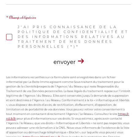
* Champ obligatoire
J'AI PRIS CONNAISSANCE DE LA
POLITIQUE DE CONFIDENTIALITÉ ET
DES INFORMATIONS RELATIVES AU
TRAITEMENT DE MES DONNÉES
PERSONNELLES (*)*
envoyer
Les informations recueillies sur ce formulaire sont enregistrées dans un fichier
informatisé par La Boite Immo agissant comme Sous-traitant du traitement pour la
gestion de la clientèle/prospects de l'Agence / du Réseau qui reste Responsable du
Traitement de vos Données personnelles. La base légale du traitement repose sur l'intérêt
légitime de l'Agence / du Réseau. Elles sont conservées jusqu'à demande de suppression
et sont destinées à l'Agence / au Réseau. Conformément à la loi « informatique et libertés
», vous disposez des droits d’accès, de rectification, d’effacement, d’opposition, de
limitation et de portabilité de vos données. Vous pouvez retirer votre consentement à
tout moment en contactant directement l’Agence / Le Réseau. Consultez le site
https://c
nil.fr/fr
pour plus d’informations sur vos droits. Si vous estimez, après avoir contacté
l'Agence / le Réseau, que vos droits « Informatique et Libertés » ne sont pas respectés, vous
pouvez adresser une réclamation à la CNIL. Nous vous informons de l’existence de la liste
d'opposition au démarchage téléphonique « Bloctel », sur laquelle vous pouvez vous
inscrire ici :
https://www.bloctel.gouv.fr
. Dans le cadre de la protection des Données