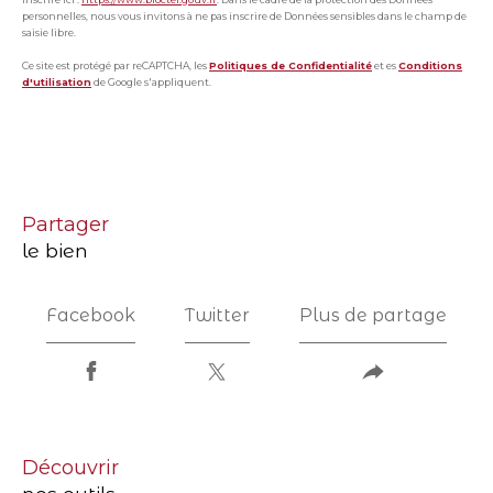
personnelles, nous vous invitons à ne pas inscrire de Données sensibles dans le champ de
saisie libre.
Ce site est protégé par reCAPTCHA, les
Politiques de Confidentialité
et es
Conditions
d'utilisation
de Google s'appliquent.
partager
le bien
Facebook
Twitter
Plus de partage
découvrir