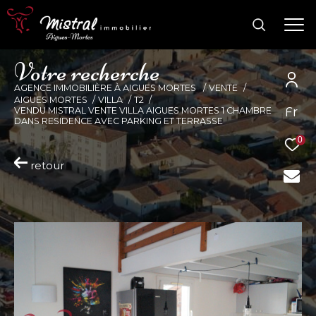
V
o
t
r
e
r
e
c
h
e
r
c
h
e
AGENCE IMMOBILIÈRE À AIGUES MORTES
VENTE
AIGUES MORTES
VILLA
T2
Fr
VENDU MISTRAL VENTE VILLA AIGUES MORTES 1 CHAMBRE
DANS RESIDENCE AVEC PARKING ET TERRASSE
0
retour