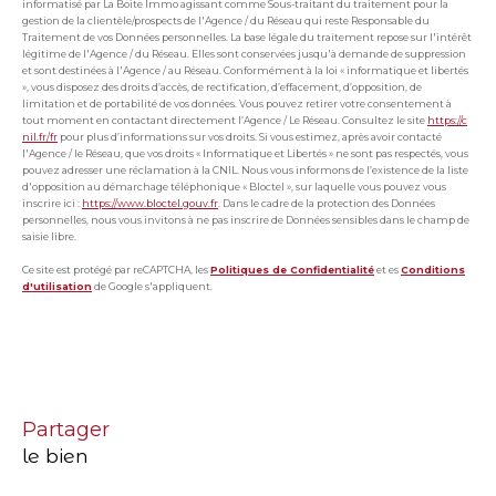
informatisé par La Boite Immo agissant comme Sous-traitant du traitement pour la
gestion de la clientèle/prospects de l'Agence / du Réseau qui reste Responsable du
Traitement de vos Données personnelles. La base légale du traitement repose sur l'intérêt
légitime de l'Agence / du Réseau. Elles sont conservées jusqu'à demande de suppression
et sont destinées à l'Agence / au Réseau. Conformément à la loi « informatique et libertés
», vous disposez des droits d’accès, de rectification, d’effacement, d’opposition, de
limitation et de portabilité de vos données. Vous pouvez retirer votre consentement à
tout moment en contactant directement l’Agence / Le Réseau. Consultez le site
https://c
nil.fr/fr
pour plus d’informations sur vos droits. Si vous estimez, après avoir contacté
l'Agence / le Réseau, que vos droits « Informatique et Libertés » ne sont pas respectés, vous
pouvez adresser une réclamation à la CNIL. Nous vous informons de l’existence de la liste
d'opposition au démarchage téléphonique « Bloctel », sur laquelle vous pouvez vous
inscrire ici :
https://www.bloctel.gouv.fr
. Dans le cadre de la protection des Données
personnelles, nous vous invitons à ne pas inscrire de Données sensibles dans le champ de
saisie libre.
Ce site est protégé par reCAPTCHA, les
Politiques de Confidentialité
et es
Conditions
d'utilisation
de Google s'appliquent.
partager
le bien