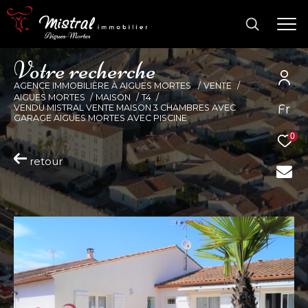
V
o
t
r
e
r
e
c
h
e
r
c
h
e
AGENCE IMMOBILIÈRE À AIGUES MORTES
VENTE
AIGUES MORTES
MAISON
T4
Fr
VENDU MISTRAL VENTE MAISON 3 CHAMBRES AVEC
GARAGE AIGUES MORTES AVEC PISCINE
0
retour