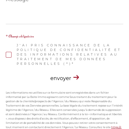
*
* Champ obligatoire
J'AI PRIS CONNAISSANCE DE LA
POLITIQUE DE CONFIDENTIALITÉ ET
DES INFORMATIONS RELATIVES AU
TRAITEMENT DE MES DONNÉES
PERSONNELLES (*)*
envoyer
Les informations recueillies sur ce formulaire sont enregistrées dans un fichier
informatisé par La Boite Immo agissant comme Sous-traitant du traitement pour la
gestion de la clientèle/prospects de l'Agence / du Réseau qui reste Responsable du
Traitement de vos Données personnelles. La base légale du traitement repose sur l'intérêt
légitime de l'Agence / du Réseau. Elles sont conservées jusqu'à demande de suppression
et sont destinées à l'Agence / au Réseau. Conformément à la loi « informatique et libertés
», vous disposez des droits d’accès, de rectification, d’effacement, d’opposition, de
limitation et de portabilité de vos données. Vous pouvez retirer votre consentement à
tout moment en contactant directement l’Agence / Le Réseau. Consultez le site
https://c