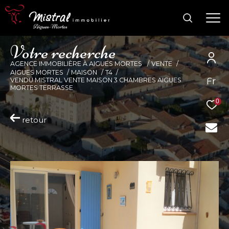
V
o
t
r
e
r
e
c
h
e
r
c
h
e
AGENCE IMMOBILIÈRE À AIGUES MORTES
VENTE
AIGUES MORTES
MAISON
T4
Fr
VENDU MISTRAL VENTE MAISON 3 CHAMBRES AIGUES
MORTES TERRASSE
0
retour