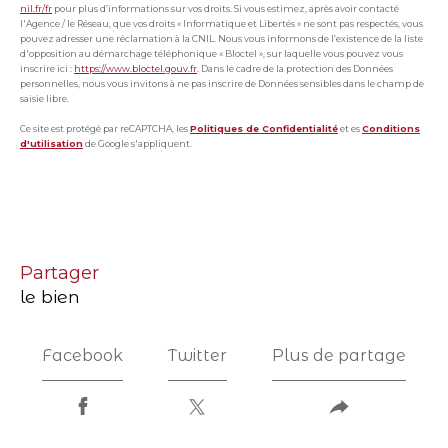
nil.fr/fr
pour plus d’informations sur vos droits. Si vous estimez, après avoir contacté
l'Agence / le Réseau, que vos droits « Informatique et Libertés » ne sont pas respectés, vous
pouvez adresser une réclamation à la CNIL. Nous vous informons de l’existence de la liste
d'opposition au démarchage téléphonique « Bloctel », sur laquelle vous pouvez vous
inscrire ici :
https://www.bloctel.gouv.fr
. Dans le cadre de la protection des Données
personnelles, nous vous invitons à ne pas inscrire de Données sensibles dans le champ de
saisie libre.
Ce site est protégé par reCAPTCHA, les
Politiques de Confidentialité
et es
Conditions
d'utilisation
de Google s'appliquent.
partager
le bien
Facebook
Twitter
Plus de partage