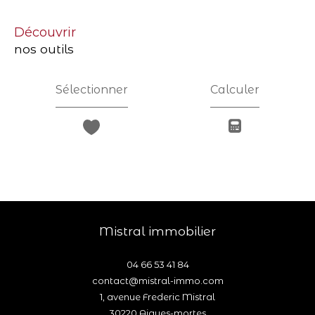
découvrir
nos outils
Sélectionner
Calculer
mistral immobilier
04 66 53 41 84
contact@mistral-immo.com
1, avenue Frederic Mistral
30220
aigues-mortes