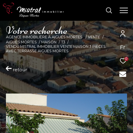
V
o
t
r
e
r
e
c
h
e
r
c
h
e
AGENCE IMMOBILIÈRE À AIGUES MORTES
VENTE
AIGUES MORTES
MAISON
T3
Fr
VENDU MISTRAL IMMOBILIER VENTE MAISON 3 PIECES
AVEC TERRASSE AIGUES MORTES
0
retour