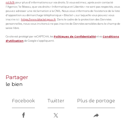
nil.fr/fr
pour plus d’informations sur vos droits. Si vous estimez, après avoir contacté
l'Agence / le Réseau, que vos droits « Informatique et Libertés » ne sont pas respectés, vous
pouvez adresser une réclamation à la CNIL. Nous vous informons de l’existence de la liste
d'opposition au démarchage téléphonique « Bloctel », sur laquelle vous pouvez vous
inscrire ici :
https://www.bloctel.gouv.fr
. Dans le cadre de la protection des Données
personnelles, nous vous invitons à ne pas inscrire de Données sensibles dans le champ de
saisie libre.
Ce site est protégé par reCAPTCHA, les
Politiques de Confidentialité
et es
Conditions
d'utilisation
de Google s'appliquent.
partager
le bien
Facebook
Twitter
Plus de partage