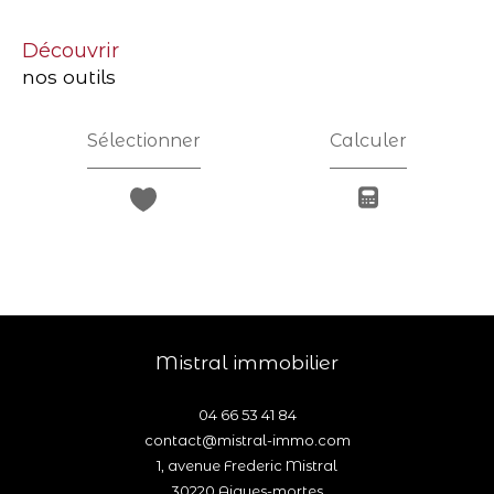
découvrir
nos outils
Sélectionner
Calculer
mistral immobilier
04 66 53 41 84
contact@mistral-immo.com
1, avenue Frederic Mistral
30220
aigues-mortes