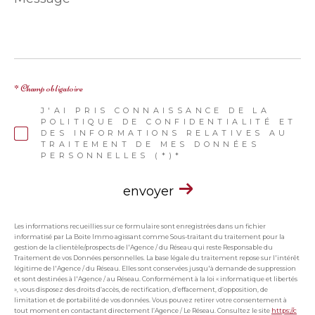
*
* Champ obligatoire
J'AI PRIS CONNAISSANCE DE LA
POLITIQUE DE CONFIDENTIALITÉ ET
DES INFORMATIONS RELATIVES AU
TRAITEMENT DE MES DONNÉES
PERSONNELLES (*)*
envoyer
Les informations recueillies sur ce formulaire sont enregistrées dans un fichier
informatisé par La Boite Immo agissant comme Sous-traitant du traitement pour la
gestion de la clientèle/prospects de l'Agence / du Réseau qui reste Responsable du
Traitement de vos Données personnelles. La base légale du traitement repose sur l'intérêt
légitime de l'Agence / du Réseau. Elles sont conservées jusqu'à demande de suppression
et sont destinées à l'Agence / au Réseau. Conformément à la loi « informatique et libertés
», vous disposez des droits d’accès, de rectification, d’effacement, d’opposition, de
limitation et de portabilité de vos données. Vous pouvez retirer votre consentement à
tout moment en contactant directement l’Agence / Le Réseau. Consultez le site
https://c