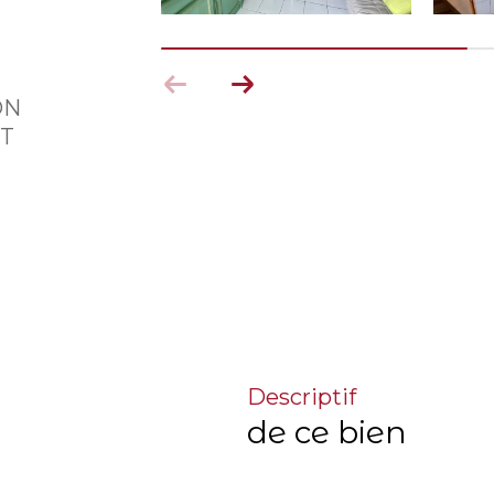
ON
ET
descriptif
de ce bien