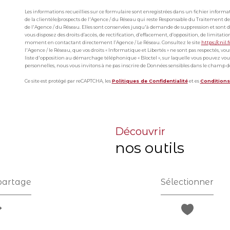
Les informations recueillies sur ce formulaire sont enregistrées dans un fichier infor
de la clientèle/prospects de l'Agence / du Réseau qui reste Responsable du Traitement de
de l'Agence / du Réseau. Elles sont conservées jusqu'à demande de suppression et sont de
vous disposez des droits d’accès, de rectification, d’effacement, d’opposition, de limitat
moment en contactant directement l’Agence / Le Réseau. Consultez le site
https://cnil.f
l'Agence / le Réseau, que vos droits « Informatique et Libertés » ne sont pas respectés, v
liste d'opposition au démarchage téléphonique « Bloctel », sur laquelle vous pouvez vous 
personnelles, nous vous invitons à ne pas inscrire de Données sensibles dans le champ de 
Ce site est protégé par reCAPTCHA, les
Politiques de Confidentialité
et es
Conditions 
découvrir
nos outils
partage
Sélectionner