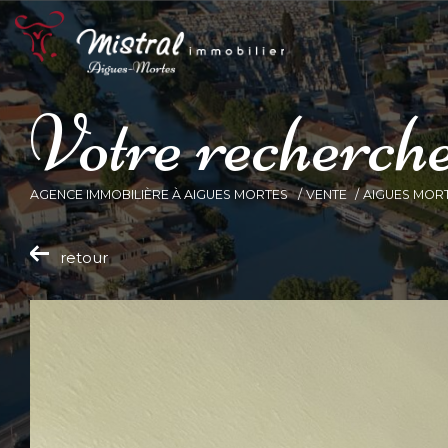
V
o
t
r
e
r
e
c
h
e
r
c
h
AGENCE IMMOBILIÈRE À AIGUES MORTES
VENTE
AIGUES MOR
retour