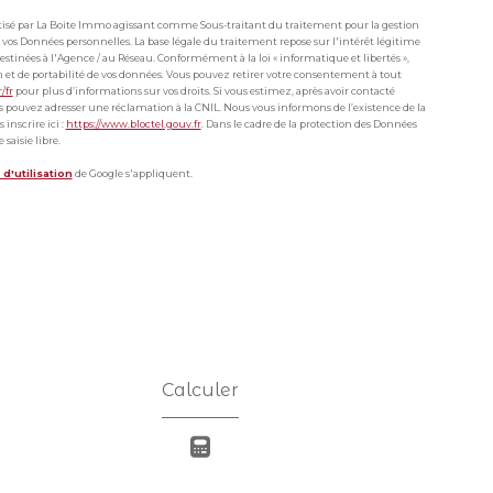
matisé par La Boite Immo agissant comme Sous-traitant du traitement pour la gestion
 vos Données personnelles. La base légale du traitement repose sur l'intérêt légitime
stinées à l'Agence / au Réseau. Conformément à la loi « informatique et libertés »,
ion et de portabilité de vos données. Vous pouvez retirer votre consentement à tout
r/fr
pour plus d’informations sur vos droits. Si vous estimez, après avoir contacté
ous pouvez adresser une réclamation à la CNIL. Nous vous informons de l’existence de la
inscrire ici :
https://www.bloctel.gouv.fr
. Dans le cadre de la protection des Données
saisie libre.
d'utilisation
de Google s'appliquent.
Calculer