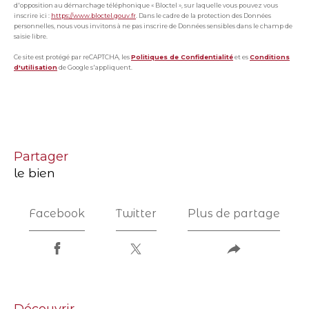
d'opposition au démarchage téléphonique « Bloctel », sur laquelle vous pouvez vous
inscrire ici :
https://www.bloctel.gouv.fr
. Dans le cadre de la protection des Données
personnelles, nous vous invitons à ne pas inscrire de Données sensibles dans le champ de
saisie libre.
Ce site est protégé par reCAPTCHA, les
Politiques de Confidentialité
et es
Conditions
d'utilisation
de Google s'appliquent.
partager
le bien
Facebook
Twitter
Plus de partage
découvrir