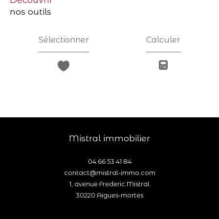
nos outils
Sélectionner
Calculer
mistral immobilier
04 66 53 41 84
contact@mistral-immo.com
1, avenue Frederic Mistral
30220
aigues-mortes