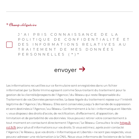
* Champ obligatoire
J'AI PRIS CONNAISSANCE DE LA
POLITIQUE DE CONFIDENTIALITÉ ET
DES INFORMATIONS RELATIVES AU
TRAITEMENT DE MES DONNÉES
PERSONNELLES (*)*
envoyer
Les informations recueillies sur ce formulaire sont enregistrées dans un fichier
informatisé par La Boite Immo agissant comme Sous-traitant du traitement pour la
gestion de la clientèle/prospects de l'Agence / du Réseau qui reste Responsable du
Traitement de vos Données personnelles. La base légale du traitement repose sur l'intérêt
légitime de l'Agence / du Réseau. Elles sont conservées jusqu'à demande de suppression
et sont destinées à l'Agence / au Réseau. Conformément à la loi « informatique et libertés
», vous disposez des droits d’accès, de rectification, d’effacement, d’opposition, de
limitation et de portabilité de vos données. Vous pouvez retirer votre consentement à
tout moment en contactant directement l’Agence / Le Réseau. Consultez le site
https://c
nil.fr/fr
pour plus d’informations sur vos droits. Si vous estimez, après avoir contacté
l'Agence / le Réseau, que vos droits « Informatique et Libertés » ne sont pas respectés, vous
pouvez adresser une réclamation à la CNIL. Nous vous informons de l’existence de la liste