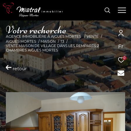
V
o
t
r
e
r
e
c
h
e
r
c
h
e
AGENCE IMMOBILIÈRE À AIGUES MORTES
VENTE
AIGUES MORTES
MAISON
T3
Fr
VENTE MAISON DE VILLAGE DANS LES REMPARTS 2
CHAMBRES AIGUES MORTES
0
retour