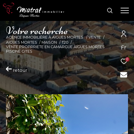
V
o
t
r
e
r
e
c
h
e
r
c
h
e
AGENCE IMMOBILIÈRE À AIGUES MORTES
VENTE
AIGUES MORTES
MAISON
T20
Fr
VENTE PROPRRIETE EN CAMARGUE AIGUES MORTES
PISCINE GITES
0
retour