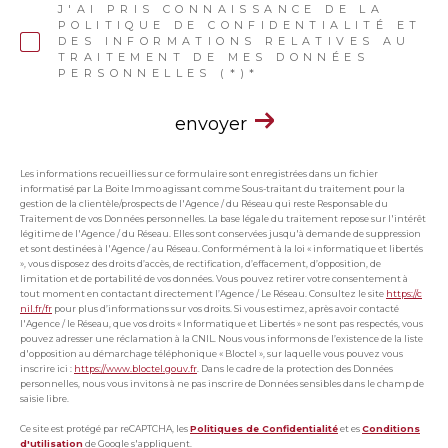
J'AI PRIS CONNAISSANCE DE LA
POLITIQUE DE CONFIDENTIALITÉ ET
DES INFORMATIONS RELATIVES AU
TRAITEMENT DE MES DONNÉES
PERSONNELLES (*)*
envoyer
Les informations recueillies sur ce formulaire sont enregistrées dans un fichier
informatisé par La Boite Immo agissant comme Sous-traitant du traitement pour la
gestion de la clientèle/prospects de l'Agence / du Réseau qui reste Responsable du
Traitement de vos Données personnelles. La base légale du traitement repose sur l'intérêt
légitime de l'Agence / du Réseau. Elles sont conservées jusqu'à demande de suppression
et sont destinées à l'Agence / au Réseau. Conformément à la loi « informatique et libertés
», vous disposez des droits d’accès, de rectification, d’effacement, d’opposition, de
limitation et de portabilité de vos données. Vous pouvez retirer votre consentement à
tout moment en contactant directement l’Agence / Le Réseau. Consultez le site
https://c
nil.fr/fr
pour plus d’informations sur vos droits. Si vous estimez, après avoir contacté
l'Agence / le Réseau, que vos droits « Informatique et Libertés » ne sont pas respectés, vous
pouvez adresser une réclamation à la CNIL. Nous vous informons de l’existence de la liste
d'opposition au démarchage téléphonique « Bloctel », sur laquelle vous pouvez vous
inscrire ici :
https://www.bloctel.gouv.fr
. Dans le cadre de la protection des Données
personnelles, nous vous invitons à ne pas inscrire de Données sensibles dans le champ de
saisie libre.
Ce site est protégé par reCAPTCHA, les
Politiques de Confidentialité
et es
Conditions
d'utilisation
de Google s'appliquent.