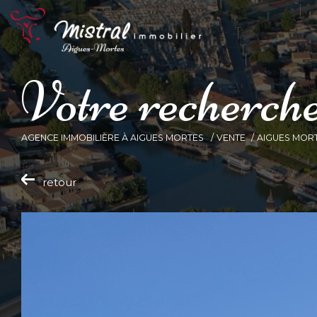
V
o
t
r
e
r
e
c
h
e
r
c
h
AGENCE IMMOBILIÈRE À AIGUES MORTES
VENTE
AIGUES MOR
retour