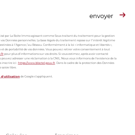
envoyer
matisé par La Boite Immo agissant comme Sous-traitant du traitement pour la gestion
 vos Données personnelles. La base légale du traitement repose sur l'intérêt légitime
stinées à l'Agence / au Réseau. Conformément à la loi « informatique et libertés »,
ion et de portabilité de vos données. Vous pouvez retirer votre consentement à tout
r/fr
pour plus d’informations sur vos droits. Si vous estimez, après avoir contacté
ous pouvez adresser une réclamation à la CNIL. Nous vous informons de l’existence de la
inscrire ici :
https://www.bloctel.gouv.fr
. Dans le cadre de la protection des Données
saisie libre.
d'utilisation
de Google s'appliquent.