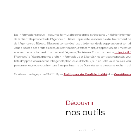
Les informations recueillies sur ce formulaire sont enregistrées dans un fichier infor
de la clientèle/prospects de l'Agence / du Réseau qui reste Responsable du Traitement de
de l'Agence / du Réseau. Elles sont conservées jusqu'à demande de suppression et sont de
vous disposez des droits d’accès, de rectification, d’effacement, d’opposition, de limitat
moment en contactant directement l’Agence / Le Réseau. Consultez le site
https://cnil.f
l'Agence / le Réseau, que vos droits « Informatique et Libertés » ne sont pas respectés, v
liste d'opposition au démarchage téléphonique « Bloctel », sur laquelle vous pouvez vous 
personnelles, nous vous invitons à ne pas inscrire de Données sensibles dans le champ de 
Ce site est protégé par reCAPTCHA, les
Politiques de Confidentialité
et es
Conditions 
découvrir
nos outils