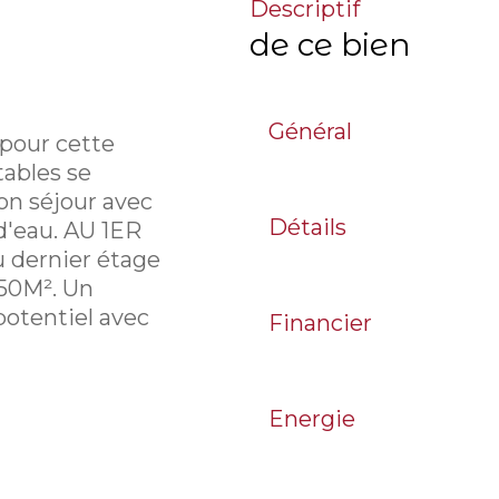
descriptif
de ce bien
Général
pour cette
tables se
on séjour avec
Détails
d'eau. AU 1ER
u dernier étage
50M². Un
potentiel avec
Financier
Energie