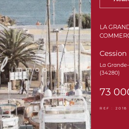
LA GRAN
COMMERC
Cession 
La Grande
(34280)
73 00
REF : 2018