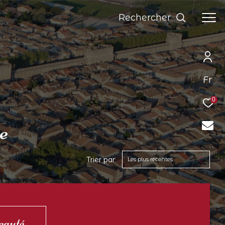
Rechercher
Fr
0
re
Trier par
Les plus récentes
eauté