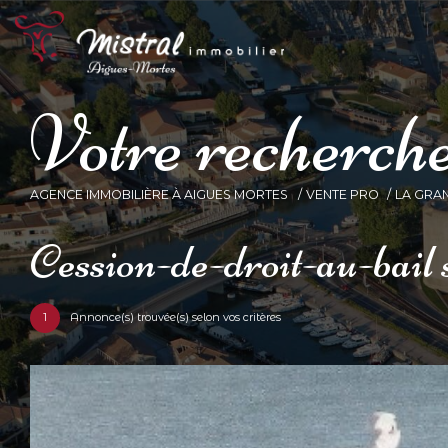
V
o
t
r
e
r
e
c
h
e
r
c
h
AGENCE IMMOBILIÈRE À AIGUES MORTES
VENTE PRO
LA GRA
cession-de-droit-au-bail
1
Annonce(s) trouvée(s) selon vos critères